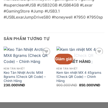
#superclean#USB #USB32GB #USB64GB #Lexar
#GamingStore #Jump #USB3.1
#USBLexarJumpDriveS80 #honeywell #7950 #7950sp
SẢN PHẨM TƯƠNG TỰ
Giảm giá!
Add to
Add to
HẾT HÀNG
wishlist
wishlist
KEM TẢN NHIỆT
KEM TẢN NHIỆT
Keo Tản Nhiệt Arctic MX4
Kem tản nhiệt MX 4 45grams
8grams (Check QR Code) –
(Check QR Code) – Chính
Chính Hãng
Hãng
Giá
Giá
230.000
VND
900.000
VND
850.000
VND
gốc
hiện
là:
tại
900.000VND.
là:
850.