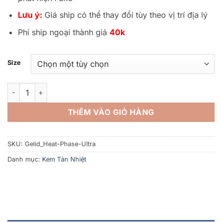
220.000V
đến
Lưu ý:
Giá ship có thể thay đổi tùy theo vị trí địa lý
260.000V
Phí ship ngoại thành giá
40k
Size
Miếng Dán Thermal Pad Gelid HeatPhase Ultra làm mát CPU và
THÊM VÀO GIỎ HÀNG
SKU:
Gelid_Heat-Phase-Ultra
Danh mục:
Kem Tản Nhiệt