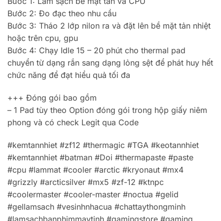
Bước 1: Làm sạch bề mặt tản và CPU
Bước 2: Đo đạc theo nhu cầu
Bước 3: Tháo 2 lớp nilon ra và đặt lên bề mặt tản nhiệt
hoặc trên cpu, gpu
Bước 4: Chạy Idle 15 – 20 phút cho thermal pad
chuyển từ dạng rắn sang dạng lỏng sệt để phát huy hết
chức năng để đạt hiểu quả tối đa
+++ Đóng gói bao gồm
– 1 Pad tùy theo Option đóng gói trong hộp giấy niêm
phong và có check Legit qua Code
#kemtannhiet #zf12 #thermagic #TGA #keotannhiet
#kemtannhiet #batman #Doi #thermapaste #paste
#cpu #lammat #cooler #arctic #kryonaut #mx4
#grizzly #arcticsilver #mx5 #zf-12 #ktnpc
#coolermaster #cooler-master #noctua #gelid
#gellamsach #vesinhnhacua #chattaythongminh
#lamsachbanphimmaytinh #gamingstore #gaming