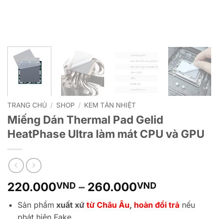
TRANG CHỦ
/
SHOP
/
KEM TẢN NHIỆT
Miếng Dán Thermal Pad Gelid
HeatPhase Ultra làm mát CPU và GPU
Khoảng
220.000
–
260.000
VND
VND
giá:
Sản phẩm
xuất xứ
từ Châu Âu
,
hoàn đổi trả
nếu
từ
phát hiện Fake