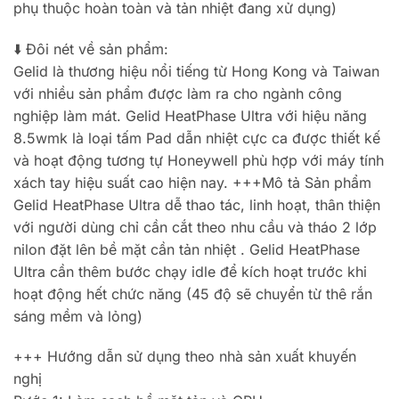
phụ thuộc hoàn toàn và tản nhiệt đang xử dụng)
⬇️ Đôi nét về sản phẩm:
Gelid là thương hiệu nổi tiếng từ Hong Kong và Taiwan
với nhiều sản phẩm được làm ra cho ngành công
nghiệp làm mát. Gelid HeatPhase Ultra với hiệu năng
8.5wmk là loại tấm Pad dẫn nhiệt cực ca được thiết kế
và hoạt động tương tự Honeywell phù hợp với máy tính
xách tay hiệu suất cao hiện nay. +++Mô tả Sản phẩm
Gelid HeatPhase Ultra dễ thao tác, linh hoạt, thân thiện
với người dùng chỉ cần cắt theo nhu cầu và tháo 2 lớp
nilon đặt lên bề mặt cần tản nhiệt . Gelid HeatPhase
Ultra cần thêm bước chạy idle để kích hoạt trước khi
hoạt động hết chức năng (45 độ sẽ chuyển từ thê rắn
sáng mềm và lỏng)
+++ Hướng dẫn sử dụng theo nhà sản xuất khuyến
nghị