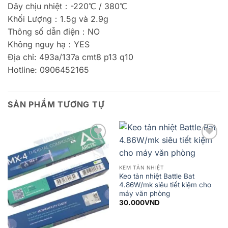
Dãy chịu nhiệt：-220℃ / 380℃
Khối Lượng：1.5g và 2.9g
Thông số dẫn điện：NO
Không nguy hạ：YES
Địa chỉ: 493a/137a cmt8 p13 q10
Hotline: 0906452165
SẢN PHẨM TƯƠNG TỰ
Add to
Add to
wishlist
wishlist
KEM TẢN NHIỆT
Keo tản nhiệt Battle Bat
4.86W/mk siêu tiết kiệm cho
máy văn phòng
30.000
VND