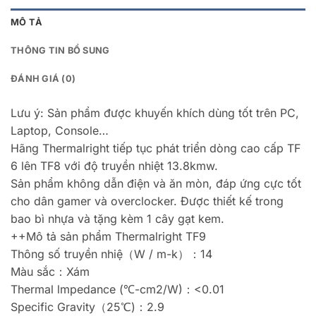
MÔ TẢ
THÔNG TIN BỔ SUNG
ĐÁNH GIÁ (0)
Lưu ý: Sản phẩm được khuyến khích dùng tốt trên PC,
Laptop, Console…
Hãng Thermalright tiếp tục phát triển dòng cao cấp TF
6 lên TF8 với độ truyền nhiệt 13.8kmw.
Sản phẩm không dẫn điện và ăn mòn, đáp ứng cực tốt
cho dân gamer và overclocker. Được thiết kế trong
bao bì nhựa và tặng kèm 1 cây gạt kem.
++Mô tả sản phẩm Thermalright TF9
Thông số truyền nhiệ（W / m-k）：14
Màu sắc：Xám
Thermal lmpedance (℃-cm2/W)：<0.01
Specific Gravity（25℃)：2.9