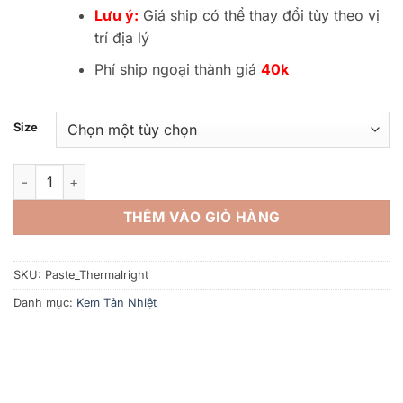
130.000V
Lưu ý:
Giá ship có thể thay đổi tùy theo vị
đến
trí địa lý
200.000V
Phí ship ngoại thành giá
40k
Size
Keo Tản Nhiệt Thermalright TF9 - Chính Hãng số lượng
THÊM VÀO GIỎ HÀNG
SKU:
Paste_Thermalright
Danh mục:
Kem Tản Nhiệt