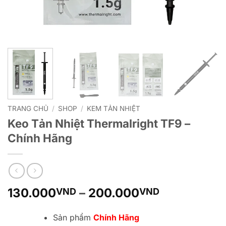
TRANG CHỦ
/
SHOP
/
KEM TẢN NHIỆT
Keo Tản Nhiệt Thermalright TF9 –
Chính Hãng
Khoảng
130.000
–
200.000
VND
VND
giá:
từ
Sản phẩm
Chính Hãng