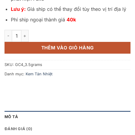
Lưu ý:
Giá ship có thể thay đổi tùy theo vị trí địa lý
Phí ship ngoại thành giá
40k
Keo Tản Nhiệt Gelid GC-4 EXTREME 3.5grams - Chính Hãng s
THÊM VÀO GIỎ HÀNG
SKU:
GC4_3.5grams
Danh mục:
Kem Tản Nhiệt
MÔ TẢ
ĐÁNH GIÁ (0)