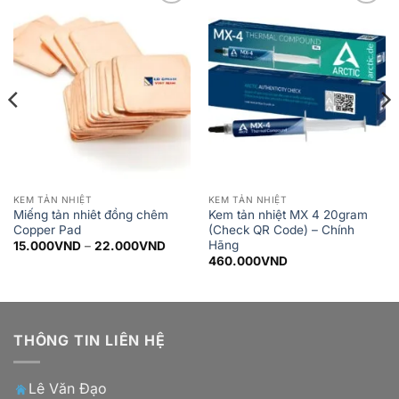
Add to
Add to
wishlist
wishlist
KEM TẢN NHIỆT
KEM TẢN NHIỆT
Miếng tản nhiêt đồng chêm
Kem tản nhiệt MX 4 20gram
Copper Pad
(Check QR Code) – Chính
Hãng
Khoảng
15.000
VND
–
22.000
VND
giá:
460.000
VND
từ
15.000VND
đến
22.000VND
THÔNG TIN LIÊN HỆ
Lê Văn Đạo