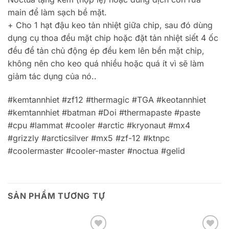
main để làm sạch bề mặt.
+ Cho 1 hạt đậu keo tản nhiệt giữa chip, sau đó dùng
dụng cụ thoa đều mặt chip hoặc đặt tản nhiệt siết 4 ốc
đều để tản chủ động ép đều kem lên bền mặt chip,
không nên cho keo quá nhiều hoặc quá ít vì sẽ làm
giảm tác dụng của nó..
#kemtannhiet #zf12 #thermagic #TGA #keotannhiet
#kemtannhiet #batman #Doi #thermapaste #paste
#cpu #lammat #cooler #arctic #kryonaut #mx4
#grizzly #arcticsilver #mx5 #zf-12 #ktnpc
#coolermaster #cooler-master #noctua #gelid
SẢN PHẨM TƯƠNG TỰ