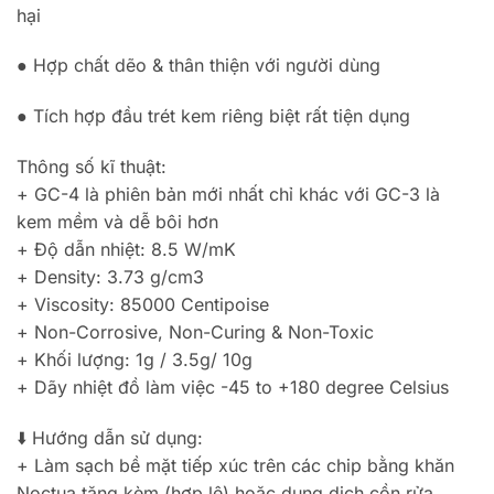
hại
● Hợp chất dẽo & thân thiện với người dùng
● Tích hợp đầu trét kem riêng biệt rất tiện dụng
Thông số kĩ thuật:
+ GC-4 là phiên bản mới nhất chỉ khác với GC-3 là
kem mềm và dễ bôi hơn
+ Độ dẫn nhiệt: 8.5 W/mK
+ Density: 3.73 g/cm3
+ Viscosity: 85000 Centipoise
+ Non-Corrosive, Non-Curing & Non-Toxic
+ Khối lượng: 1g / 3.5g/ 10g
+ Dãy nhiệt đồ làm việc -45 to +180 degree Celsius
⬇️ Hướng dẫn sử dụng:
+ Làm sạch bề mặt tiếp xúc trên các chip bằng khăn
Noctua tặng kèm (hợp lệ) hoặc dung dịch cồn rửa