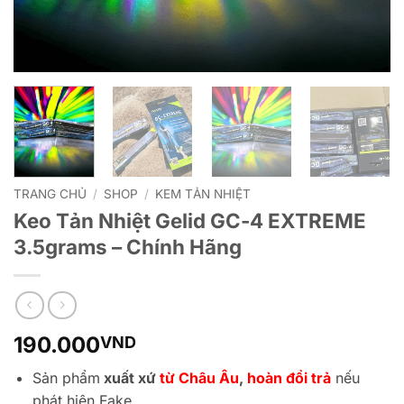
TRANG CHỦ
/
SHOP
/
KEM TẢN NHIỆT
Keo Tản Nhiệt Gelid GC-4 EXTREME
3.5grams – Chính Hãng
190.000
VND
Sản phẩm
xuất xứ
từ Châu Âu
,
hoàn đổi trả
nếu
phát hiện Fake