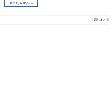
TIẾP TỤC ĐỌC
→
Để lại bình