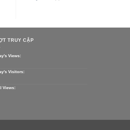
ỢT TRUY CẬP
ay's Views:
y's Visitors:
l Views: