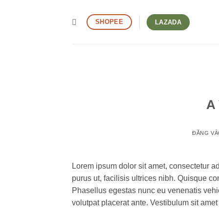
Bỏ
qua
SHOPEE
LAZADA
nội
dung
A 
ĐĂNG V
Lorem ipsum dolor sit amet, consectetur ad
purus ut, facilisis ultrices nibh. Quisque 
Phasellus egestas nunc eu venenatis vehicu
volutpat placerat ante. Vestibulum sit amet