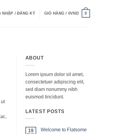
0
 NHẬP / ĐĂNG KÝ
GIỎ HÀNG /
0
VND
ABOUT
Lorem ipsum dolor sit amet,
consectetuer adipiscing elit,
sed diam nonummy nibh
euismod tincidunt.
 ut
LATEST POSTS
 ac,
Welcome to Flatsome
19