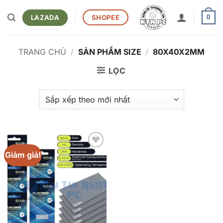
Bỏ
qua
LAZADA
SHOPEE
0
nội
dung
TRANG CHỦ
/
SẢN PHẨM SIZE
/
80X40X2MM
LỌC
Giảm giá!
Add to
wishlist