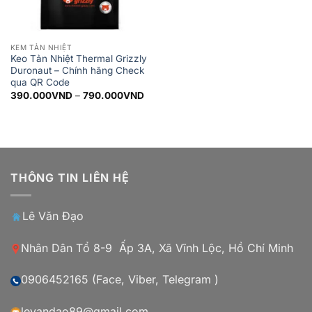
KEM TẢN NHIỆT
Keo Tản Nhiệt Thermal Grizzly
Duronaut – Chính hãng Check
qua QR Code
Khoảng
390.000
VND
–
790.000
VND
giá:
từ
390.000VND
đến
790.000VND
THÔNG TIN LIÊN HỆ
Lê Văn Đạo
Nhân Dân Tổ 8-9 Ấp 3A, Xã Vĩnh Lộc, Hồ Chí Minh
0906452165 (Face, Viber, Telegram )
levandao89@gmail.com