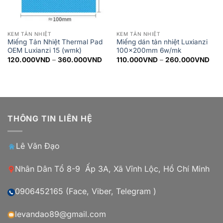
KEM TẢN NHIỆT
KEM TẢN NHIỆT
Miếng Tản Nhiệt Thermal Pad
Miếng dán tản nhiệt Luxianzi
OEM Luxianzi 15 (wmk)
100x200mm 6w/mk
Khoảng
Kho
120.000
VND
–
360.000
VND
110.000
VND
–
260.000
VND
giá:
giá:
từ
từ
120.000VND
110
đến
đến
360.000VND
260
THÔNG TIN LIÊN HỆ
Lê Văn Đạo
Nhân Dân Tổ 8-9 Ấp 3A, Xã Vĩnh Lộc, Hồ Chí Minh
0906452165 (Face, Viber, Telegram )
levandao89@gmail.com