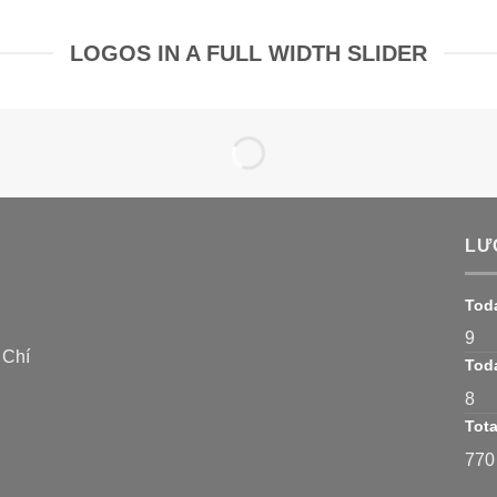
LOGOS IN A FULL WIDTH SLIDER
LƯ
Tod
9
 Chí
Toda
8
Tota
770