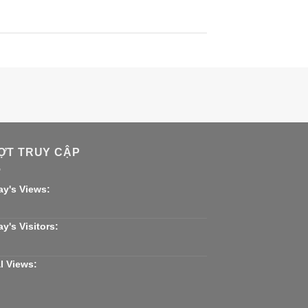
ỢT TRUY CẬP
ay's Views:
y's Visitors:
l Views: